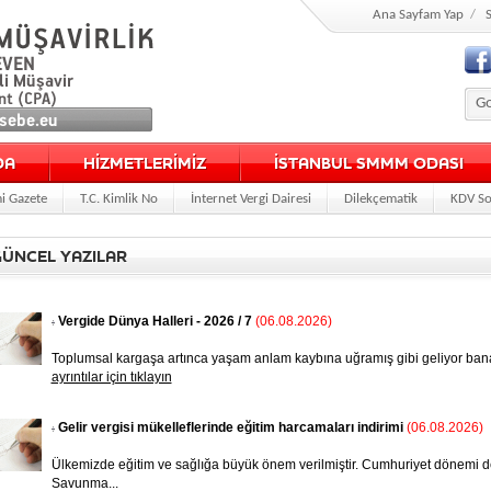
Ana Sayfam Yap
/
S
DA
HİZMETLERİMİZ
İSTANBUL SMMM ODASI
i Gazete
T.C. Kimlik No
İnternet Vergi Dairesi
Dilekçematik
KDV So
ÜNCEL YAZILAR
Vergide Dünya Halleri - 2026 / 7
(06.08.2026)
Toplumsal kargaşa artınca yaşam anlam kaybına uğramış gibi geliyor ban
ayrıntılar için tıklayın
Gelir vergisi mükelleflerinde eğitim harcamaları indirimi
(06.08.2026)
Ülkemizde eğitim ve sağlığa büyük önem verilmiştir. Cumhuriyet dönemi dev
Savunma...