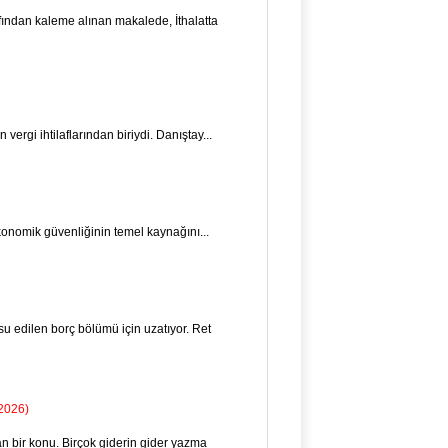
ından kaleme alınan makalede, İthalatta
vergi ihtilaf­larından biriydi. Danıştay...
 ekonomik güvenliğinin temel kaynağını...
u edilen borç bölümü için uzatıyor. Ret
2026)
an bir konu. Birçok giderin gider yazma