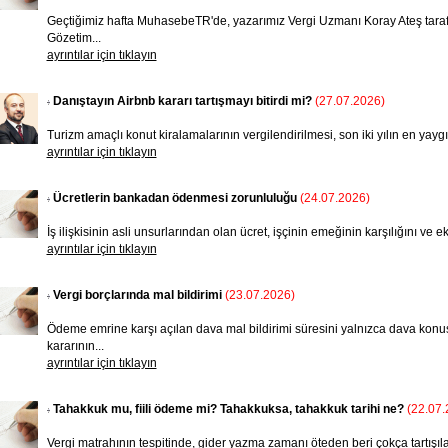
Geçtiğimiz hafta MuhasebeTR'de, yazarımız Vergi Uzmanı Koray Ateş taraf
Gözetim...
ayrıntılar için tıklayın
Danıştayın Airbnb kararı tartışmayı bitirdi mi?
(27.07.2026)
Turizm amaçlı konut kiralamalarının ver­gilendirilmesi, son iki yı­lın en yaygın 
ayrıntılar için tıklayın
Ücretlerin bankadan ödenmesi zorunluluğu
(24.07.2026)
İş ilişkisinin asli unsurlarından olan ücret, işçinin emeğinin karşılığını ve
ayrıntılar için tıklayın
Vergi borçlarında mal bildirimi
(23.07.2026)
Ödeme emrine karşı açılan dava mal bildirimi süresini yalnızca dava konus
kararının...
ayrıntılar için tıklayın
Tahakkuk mu, fiili ödeme mi? Tahakkuksa, tahakkuk tarihi ne?
(22.07.
Vergi matrahının tespitinde, gider yazma zamanı öteden beri çokça tartışıl