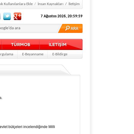
ık Kullanılanlara Ekle
/
İnsan Kaynakları
/
İletişim
7 Ağustos 2026, 21:00:00
TÜRMOB
İLETİŞİM
rgulama
E-Beyanname
E-Bildirge
a.
let bütçeleri incelendiğinde Milli