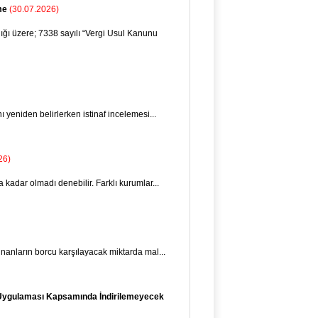
me
(30.07.2026)
ğı üzere; 7338 sayılı “Vergi Usul Kanunu
 yeniden belirlerken istinaf incelemesi...
26)
 kadar olmadı denebilir. Farklı kurumlar...
nanların borcu karşılayacak miktarda mal...
im Uygulaması Kapsamında İndirilemeyecek