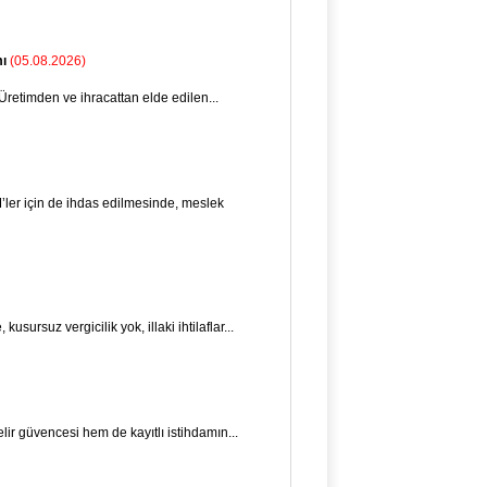
ı
(05.08.2026)
Üretimden ve ihracattan elde edilen...
ler için de ihdas edilmesinde, meslek
usursuz vergicilik yok, illaki ihtilaflar...
ir güvencesi hem de kayıtlı istihdamın...