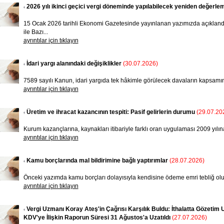
2026 yılı ikinci geçici vergi döneminde yapılabilecek yeniden değerle
15 Ocak 2026 tarihli Ekonomi Gazetesinde yayınlanan yazımızda açıklandı
ile Bazı...
ayrıntılar için tıklayın
İdari yargı alanındaki değişiklikler
(30.07.2026)
7589 sayılı Kanun, idari yargıda tek hâkimle görülecek davaların kapsamını
ayrıntılar için tıklayın
Üretim ve ihracat kazancının tespiti: Pasif gelirlerin durumu
(29.07.20
Kurum kazançlarına, kaynakları itibariyle farklı oran uygulaması 2009 yılına
ayrıntılar için tıklayın
Kamu borçlarında mal bildirimine bağlı yaptırımlar
(28.07.2026)
Önceki yazımda kamu borçları dolayısıyla kendisine ödeme emri tebliğ olu
ayrıntılar için tıklayın
Vergi Uzmanı Koray Ateş'in Çağrısı Karşılık Buldu: İthalatta Gözet
KDV'ye İlişkin Raporun Süresi 31 Ağustos'a Uzatıldı
(27.07.2026)