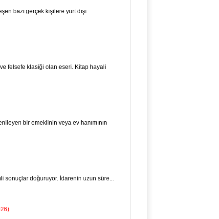
en bazı gerçek kişilere yurt dışı
felsefe klasiği olan eseri. Kitap hayali
 yenileyen bir emeklinin veya ev hanımının
i sonuçlar do­ğuruyor. İdarenin uzun süre...
026)