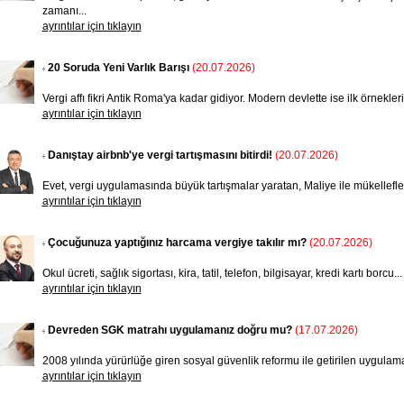
zamanı...
ayrıntılar için tıklayın
20 Soruda Yeni Varlık Barışı
(20.07.2026)
Vergi affı fikri Antik Roma'ya kadar gidiyor. Modern devlette ise ilk örnekler
ayrıntılar için tıklayın
Danıştay airbnb'ye vergi tartışmasını bitirdi!
(20.07.2026)
Evet, vergi uygulamasında büyük tartışmalar yaratan, Maliye ile mükellefleri k
ayrıntılar için tıklayın
Çocuğunuza yaptığınız harcama vergiye takılır mı?
(20.07.2026)
Okul ücreti, sağlık sigortası, kira, tatil, telefon, bilgisayar, kredi kar­tı borcu.
ayrıntılar için tıklayın
Devreden SGK matrahı uygulamanız doğru mu?
(17.07.2026)
2008 yılında yürürlüğe giren sosyal güvenlik reformu ile getirilen uygulam
ayrıntılar için tıklayın