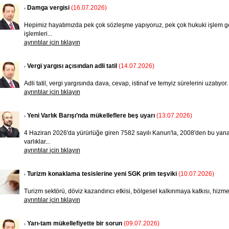
Damga vergisi
(16.07.2026)
Hepimiz hayatımızda pek çok sözleşme yapıyoruz, pek çok hukuki işlem ge
işlemleri...
ayrıntılar için tıklayın
Vergi yargısı açısından adli tatil
(14.07.2026)
Adli tatil, vergi yargısında dava, cevap, istinaf ve temyiz sürelerini uzatıyor.
ayrıntılar için tıklayın
Yeni Varlık Barışı’nda mükelleflere beş uyarı
(13.07.2026)
4 Haziran 2026'da yürürlüğe giren 7582 sayılı Kanun'la, 2008'den bu yana 
varlıklar...
ayrıntılar için tıklayın
Turizm konaklama tesislerine yeni SGK prim teşviki
(10.07.2026)
Turizm sektörü, döviz kazandırıcı etkisi, bölgesel kalkınmaya katkısı, hizmet 
ayrıntılar için tıklayın
Yarı-tam mükellefiyette bir sorun
(09.07.2026)