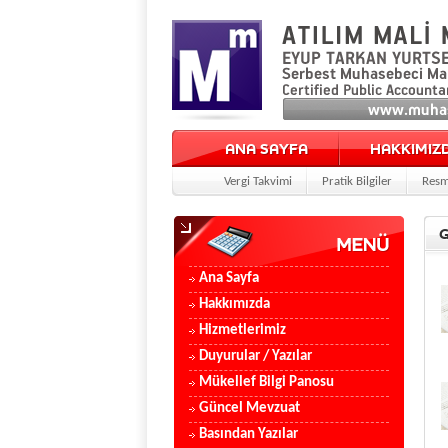
ANA SAYFA
HAKKIMIZ
Vergi Takvimi
Pratik Bilgiler
Resm
G
Ana Sayfa
Hakkımızda
Hizmetlerimiz
Duyurular / Yazılar
Mükellef Bilgi Panosu
Güncel Mevzuat
Basından Yazılar