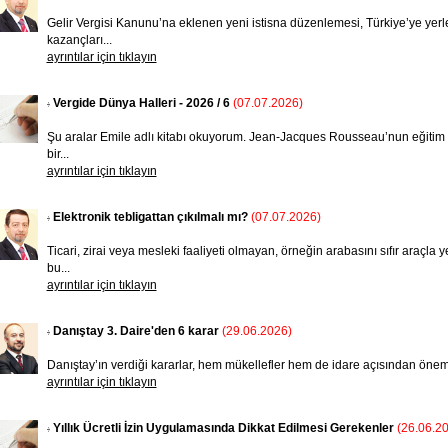
Gelir Vergisi Kanunu’na eklenen yeni istisna düzenlemesi, Türkiye’ye yerleş
kazançları...
ayrıntılar için tıklayın
Vergide Dünya Halleri - 2026 / 6
(07.07.2026)
Şu aralar Emile adlı kitabı okuyorum. Jean-Jacques Rousseau’nun eğitim ve 
bir...
ayrıntılar için tıklayın
Elektronik tebligattan çıkılmalı mı?
(07.07.2026)
Ticari, zirai veya mesleki faaliyeti olmayan, örneğin arabasını sıfır araçla
bu...
ayrıntılar için tıklayın
Danıştay 3. Daire'den 6 karar
(29.06.2026)
Danıştay’ın verdiği kararlar, hem mükellefler hem de ida­re açısından öneml
ayrıntılar için tıklayın
Yıllık Ücretli İzin Uygulamasında Dikkat Edilmesi Gerekenler
(26.06.2