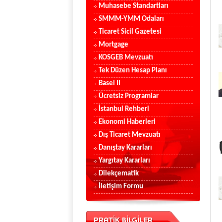
Muhasebe Standartları
SMMM-YMM Odaları
Ticaret Sicil Gazetesi
Mortgage
KOSGEB Mevzuatı
Tek Düzen Hesap Planı
Basel II
Ücretsiz Programlar
İstanbul Rehberi
Ekonomi Haberleri
Dış Ticaret Mevzuatı
Danıştay Kararları
Yargıtay Kararları
Dilekçematik
İletişim Formu
PRATİK BİLGİLER