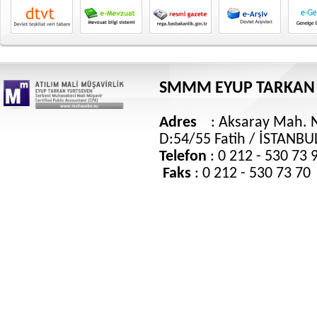
SMMM EYUP TARKAN
Adres
: Aksaray Mah. 
D:54/55 Fatih / İSTANB
Telefon
: 0 212 - 530 73
Faks
: 0 212 - 530 73 7
E-Po