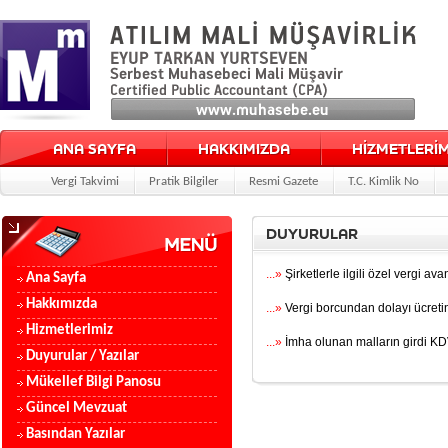
ANA SAYFA
HAKKIMIZDA
HİZMETLERİM
Vergi Takvimi
Pratik Bilgiler
Resmi Gazete
T.C. Kimlik No
DUYURULAR
...»
Şirketlerle ilgili özel vergi avan
Ana Sayfa
Hakkımızda
...»
Vergi borcundan dolayı ücretin 
Hizmetlerimiz
...»
İmha olunan malların girdi KDV
Duyurular / Yazılar
Mükellef Bilgi Panosu
Güncel Mevzuat
Basından Yazılar