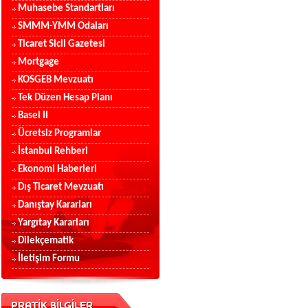
Muhasebe Standartları
SMMM-YMM Odaları
Ticaret Sicil Gazetesi
Mortgage
KOSGEB Mevzuatı
Tek Düzen Hesap Planı
Basel II
Ücretsiz Programlar
İstanbul Rehberi
Ekonomi Haberleri
Dış Ticaret Mevzuatı
Danıştay Kararları
Yargıtay Kararları
Dilekçematik
İletişim Formu
PRATİK BİLGİLER